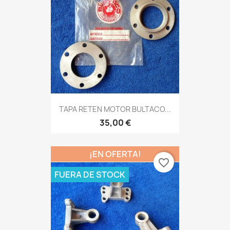
TAPA RETEN MOTOR BULTACO...
35,00 €
¡EN OFERTA!
favorite_border
FUERA DE STOCK