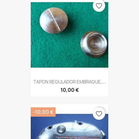
favorite_border
TAPON REGULADOR EMBRAGUE,...
10,00 €
-10,00 €
favorite_border