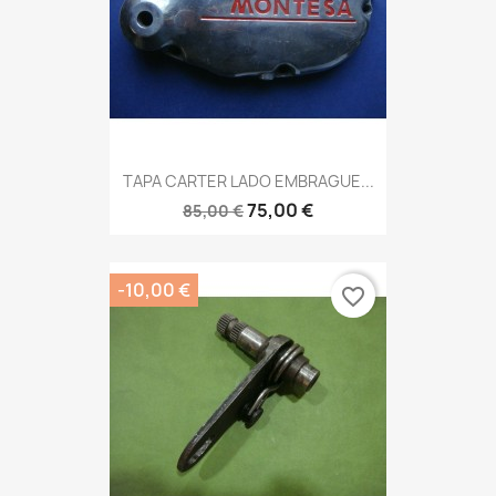
TAPA CARTER LADO EMBRAGUE...
75,00 €
85,00 €
-10,00 €
favorite_border