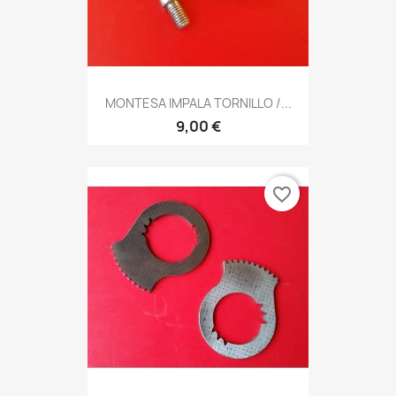
MONTESA IMPALA TORNILLO /...
9,00 €
favorite_border