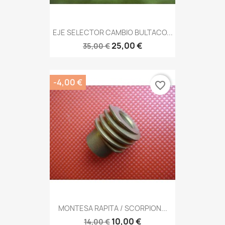
EJE SELECTOR CAMBIO BULTACO...
25,00 €
35,00 €
-4,00 €
favorite_border
MONTESA RAPITA / SCORPION...
10,00 €
14,00 €