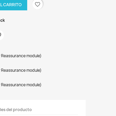
favorite_border
AL CARRITO
ock
r Reassurance module)
r Reassurance module)
r Reassurance module)
les del producto