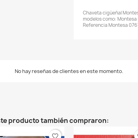
Chaveta cigüeñal Montes
modelos como: Montesa R
Referencia Montesa 076
No hay reseñas de clientes en este momento.
este producto también compraron:
favorite_border
fa