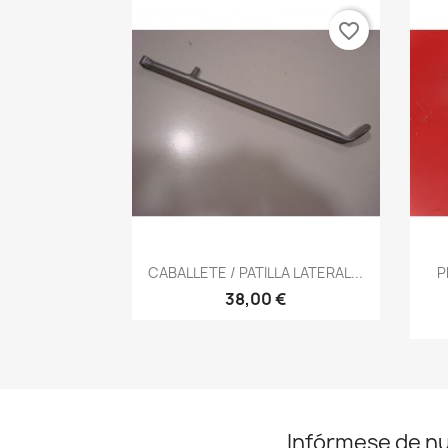
favorite_border
Vista rápida

CABALLETE / PATILLA LATERAL...
P
38,00 €
Infórmese de n