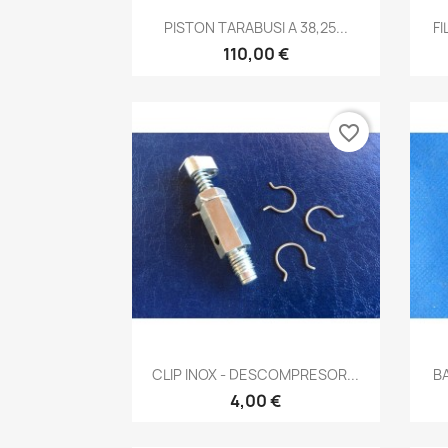
Vista rápida

PISTON TARABUSI A 38,25...
F
110,00 €
favorite_border
Vista rápida

CLIP INOX - DESCOMPRESOR...
B
4,00 €