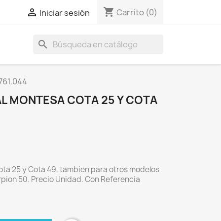
shopping_cart

Carrito
(0)
Iniciar sesión
search
761.044
L MONTESA COTA 25 Y COTA
ta 25 y Cota 49, tambien para otros modelos
pion 50. Precio Unidad. Con Referencia