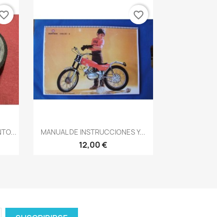
vorite_border
favorite_border
Vista rápida

TO...
MANUAL DE INSTRUCCIONES Y...
12,00 €