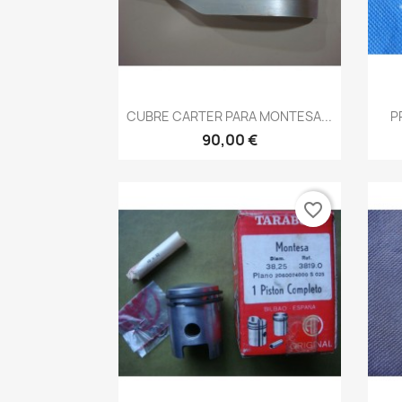
Vista rápida

CUBRE CARTER PARA MONTESA...
P
90,00 €
favorite_border