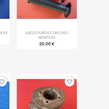
Vista rápida

A 49
JUEGO PUÑOS CON LOGO
MONTESA
20,00 €
vorite_border
favorite_border