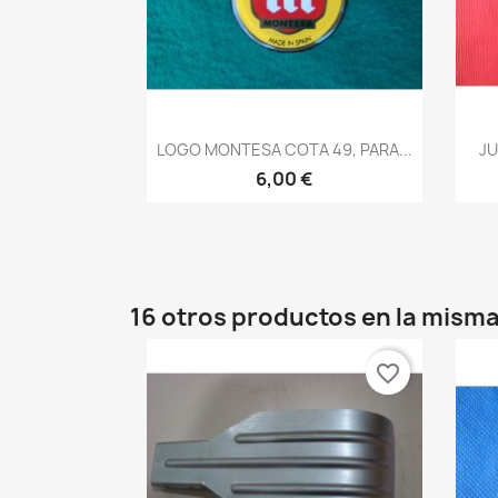
Vista rápida

LOGO MONTESA COTA 49, PARA...
JU
6,00 €
16 otros productos en la misma
favorite_border