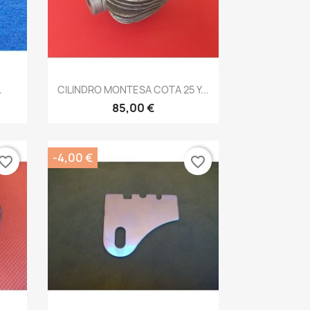
Vista rápida

.
CILINDRO MONTESA COTA 25 Y...
85,00 €
-4,00 €
vorite_border
favorite_border