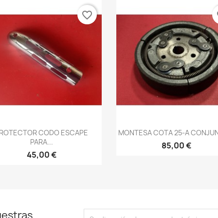
favorite_border
fa
Vista rápida
Vista rápida


ROTECTOR CODO ESCAPE
MONTESA COTA 25-A CONJUN
PARA...
85,00 €
45,00 €
uestras