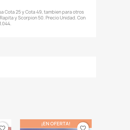
a Cota 25 y Cota 49, tambien para otros
apita y Scorpion 50. Precio Unidad. Con
1.044.
¡EN OFERTA!
vorite_border
favorite_border