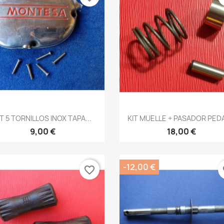
Vista rápida
Vista rápida


IT 5 TORNILLOS INOX TAPA...
KIT MUELLE + PASADOR PEDA
9,00 €
18,00 €
-12,00 €
favorite_border
fa