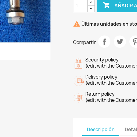

AÑADIR 

Últimas unidades en st
Compartir
Security policy
(edit with the Custome
Delivery policy
(edit with the Custome
Return policy
(edit with the Custome
Descripción
Detal