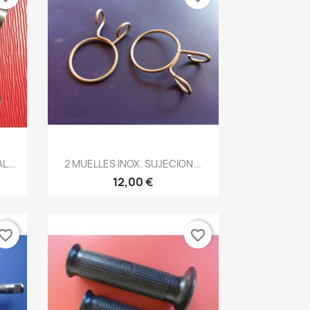
Vista rápida

L...
2 MUELLES INOX. SUJECION...
12,00 €
vorite_border
favorite_border