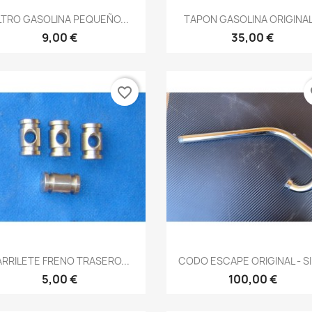
Vista rápida
Vista rápida


ILTRO GASOLINA PEQUEÑO...
TAPON GASOLINA ORIGINAL.
9,00 €
35,00 €
favorite_border
fa
Vista rápida
Vista rápida


ARRILETE FRENO TRASERO...
CODO ESCAPE ORIGINAL - SIN
5,00 €
100,00 €