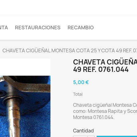
NTA
RESTAURACIONES
RECAMBIO
CHAVETA CIGÜEÑAL MONTESA COTA 25 Y COTA 49 REF. 0
CHAVETA CIGÜEÑA
49 REF. 0761.044
5,00 €
Total
Chaveta cigüeñal Montesa Co
como: Montesa Rapita y Scor
Montesa 0761.044.
Cantidad