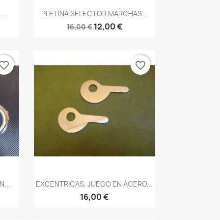
Vista rápida

..
PLETINA SELECTOR MARCHAS...
12,00 €
16,00 €
vorite_border
favorite_border
Vista rápida

...
EXCENTRICAS, JUEGO EN ACERO...
16,00 €