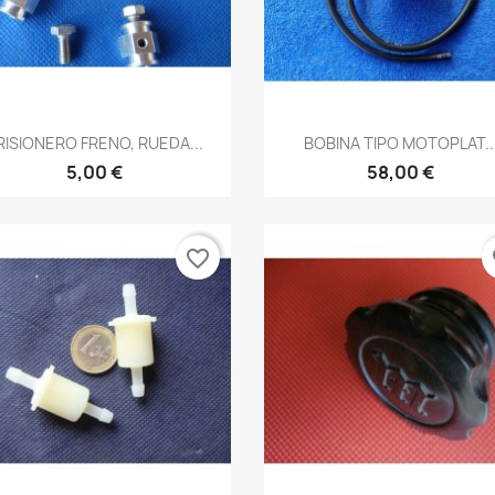
Vista rápida
Vista rápida


RISIONERO FRENO, RUEDA...
BOBINA TIPO MOTOPLAT..
5,00 €
58,00 €
favorite_border
fa