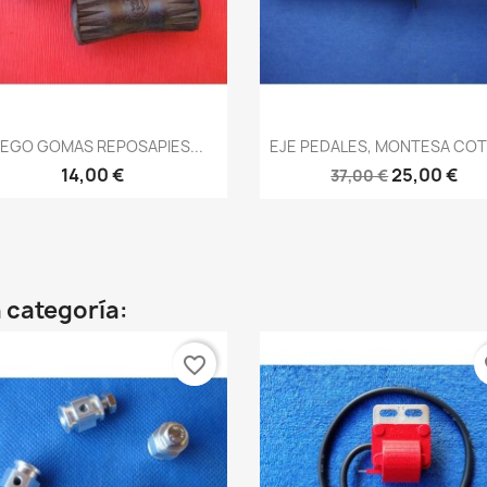
Vista rápida
Vista rápida


EGO GOMAS REPOSAPIES...
EJE PEDALES, MONTESA COT
14,00 €
25,00 €
37,00 €
 categoría:
favorite_border
fa