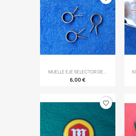
Vista rápida

MUELLE EJE SELECTOR DE...
K
6,00 €
favorite_border